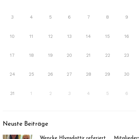
3
4
5
6
7
8
9
10
11
12
13
14
15
16
17
18
19
20
21
22
23
24
25
26
27
28
29
30
31
1
2
3
4
5
6
Neuste Beiträge
Wencke Hlynsdottir referiert
Mitglieder