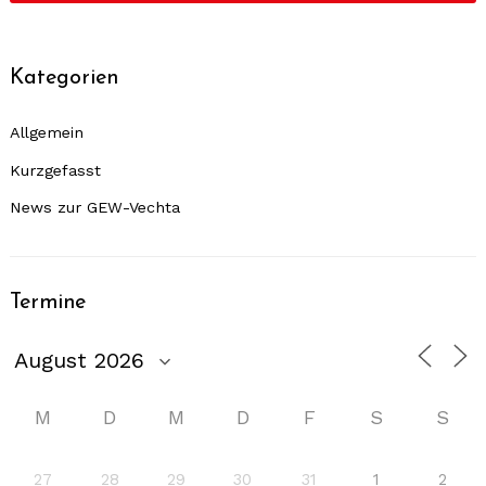
Kategorien
Allgemein
Kurzgefasst
News zur GEW-Vechta
Termine
M
D
M
D
F
S
S
27
28
29
30
31
1
2