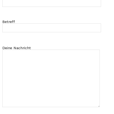
Betreff
Deine Nachricht
Search
for: