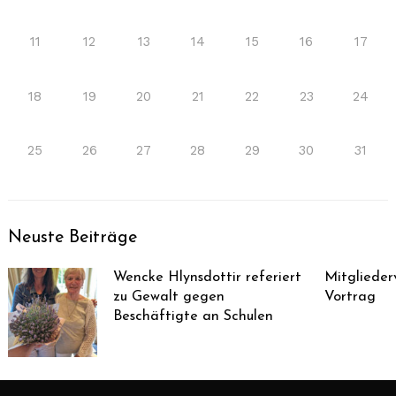
11
12
13
14
15
16
17
18
19
20
21
22
23
24
25
26
27
28
29
30
31
Neuste Beiträge
Wencke Hlynsdottir referiert
Mitglieder
zu Gewalt gegen
Vortrag
Beschäftigte an Schulen