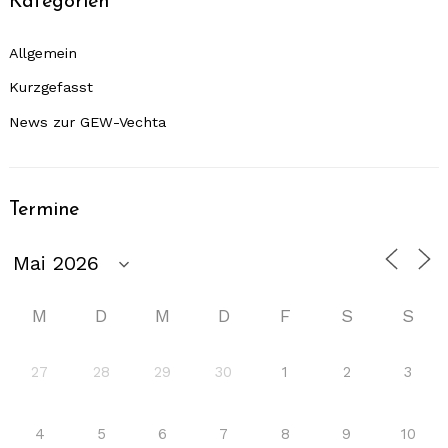
Kategorien
Allgemein
Kurzgefasst
News zur GEW-Vechta
Termine
M
D
M
D
F
S
S
27
28
29
30
1
2
3
4
5
6
7
8
9
10