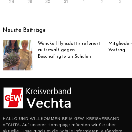
28
29
30
31
1
2
3
Neuste Beiträge
Wencke Hlynsdottir referiert
Mitglieder
zu Gewalt gegen
Vortrag
Beschäftigte an Schulen
HALLO UND WILLKOMMEN BEIM GEW-KREISVERBAND
VECHTA. Auf unserer Homepage möchten wir Sie über
aktuelle Dinge rund um die Schule informieren. Außerdem