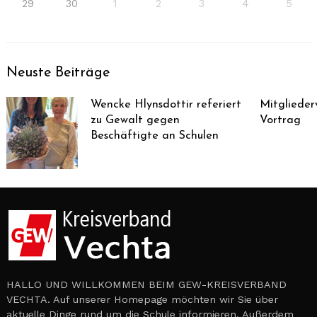
29
30
1
2
3
4
5
Neuste Beiträge
Wencke Hlynsdottir referiert
Mitglieder
zu Gewalt gegen
Vortrag
Beschäftigte an Schulen
HALLO UND WILLKOMMEN BEIM GEW-KREISVERBAND
VECHTA. Auf unserer Homepage möchten wir Sie über
aktuelle Dinge rund um die Schule informieren. Außerdem