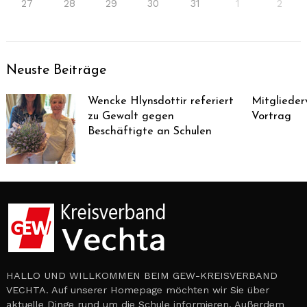
27
28
29
30
31
1
2
Neuste Beiträge
Wencke Hlynsdottir referiert
Mitglieder
zu Gewalt gegen
Vortrag
Beschäftigte an Schulen
HALLO UND WILLKOMMEN BEIM GEW-KREISVERBAND
VECHTA. Auf unserer Homepage möchten wir Sie über
aktuelle Dinge rund um die Schule informieren. Außerdem