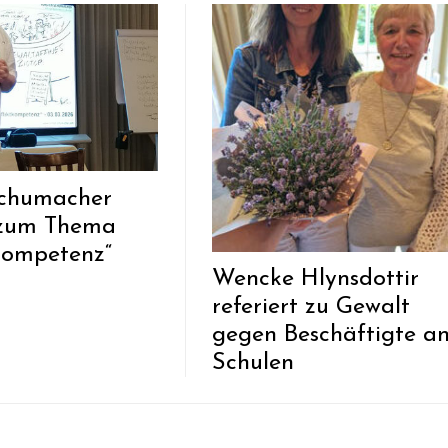
Schumacher
t zum Thema
tkompetenz“
Wencke Hlynsdottir
referiert zu Gewalt
gegen Beschäftigte a
Schulen