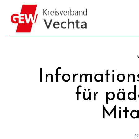
Skip
to
content
Information
für päd
Mita
24