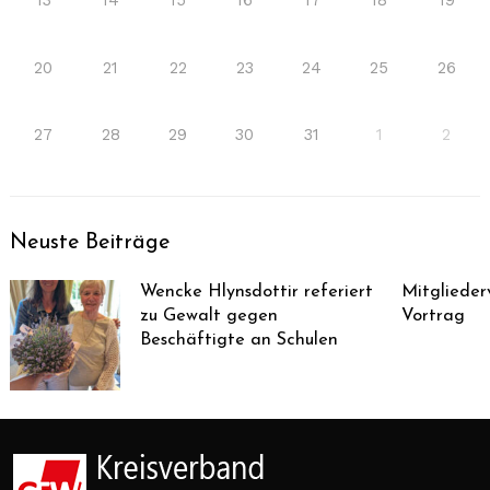
13
14
15
16
17
18
19
20
21
22
23
24
25
26
27
28
29
30
31
1
2
Neuste Beiträge
Wencke Hlynsdottir referiert
Mitglieder
zu Gewalt gegen
Vortrag
Beschäftigte an Schulen