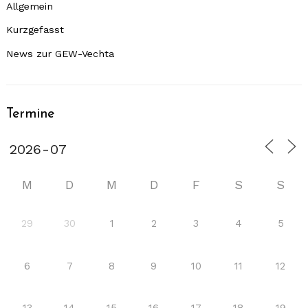
Allgemein
Kurzgefasst
News zur GEW-Vechta
Termine
M
D
M
D
F
S
S
29
30
1
2
3
4
5
6
7
8
9
10
11
12