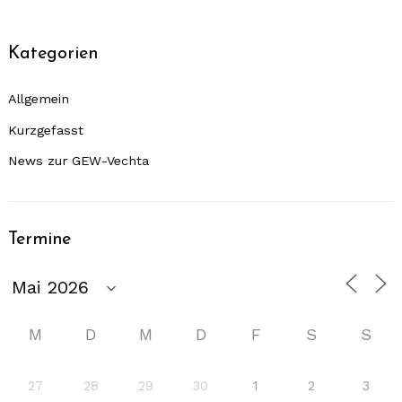
Kategorien
Allgemein
Kurzgefasst
News zur GEW-Vechta
Termine
M
D
M
D
F
S
S
27
28
29
30
1
2
3