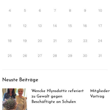
4
5
6
7
8
9
10
11
12
13
14
15
16
17
18
19
20
21
22
23
24
25
26
27
28
29
30
31
Neuste Beiträge
Wencke Hlynsdottir referiert
Mitglieder
zu Gewalt gegen
Vortrag
Beschäftigte an Schulen