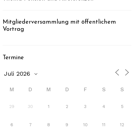
Mitgliederversammlung mit öffentlichem
Vortrag
Termine
M
D
M
D
F
S
S
29
30
1
2
3
4
5
6
7
8
9
10
11
12