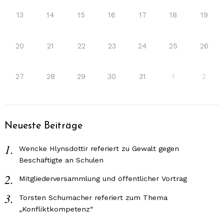
13
14
15
16
17
18
19
20
21
22
23
24
25
26
27
28
29
30
31
1
2
Neueste Beiträge
Wencke Hlynsdottir referiert zu Gewalt gegen
Beschäftigte an Schulen
Mitgliederversammlung und öffentlicher Vortrag
Torsten Schumacher referiert zum Thema
„Konfliktkompetenz“