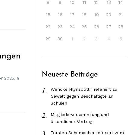
8
9
10
11
12
13
14
15
16
17
18
19
20
21
22
23
24
25
26
27
28
29
30
1
2
3
4
5
tungen
Neueste Beiträge
r 2025, 9
Wencke Hlynsdottir referiert zu
Gewalt gegen Beschäftigte an
Schulen
Mitgliederversammlung und
öffentlicher Vortrag
Torsten Schumacher referiert zum