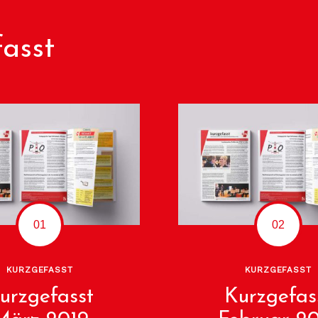
asst
KURZGEFASST
KURZGEFASST
urzgefasst
Kurzgefas