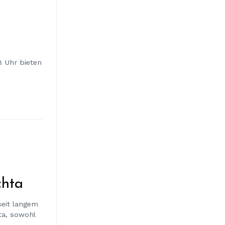
8 Uhr bieten
chta
eit langem
ta, sowohl