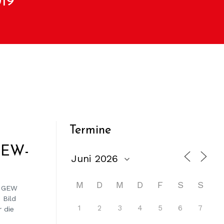
019
Termine
 GEW-
M
D
M
D
F
S
S
r GEW
 Bild
1
2
3
4
5
6
7
 die