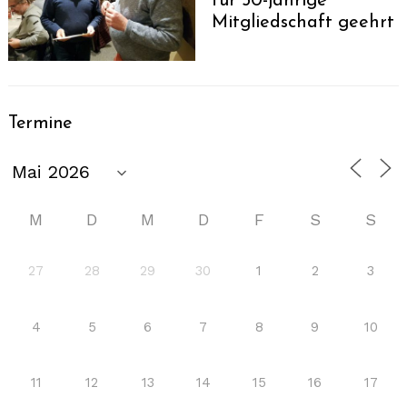
für 50-jährige
Mitgliedschaft geehrt
Termine
M
D
M
D
F
S
S
27
28
29
30
1
2
3
4
5
6
7
8
9
10
11
12
13
14
15
16
17