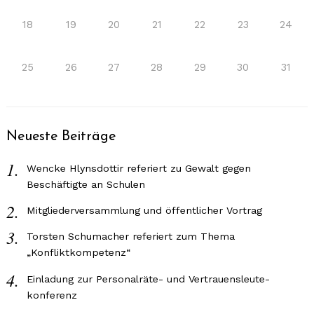
18
19
20
21
22
23
24
25
26
27
28
29
30
31
Neueste Beiträge
Wencke Hlynsdottir referiert zu Gewalt gegen
Beschäftigte an Schulen
Mitgliederversammlung und öffentlicher Vortrag
Torsten Schumacher referiert zum Thema
„Konfliktkompetenz“
Einladung zur Personalräte- und Vertrauensleute-
konferenz